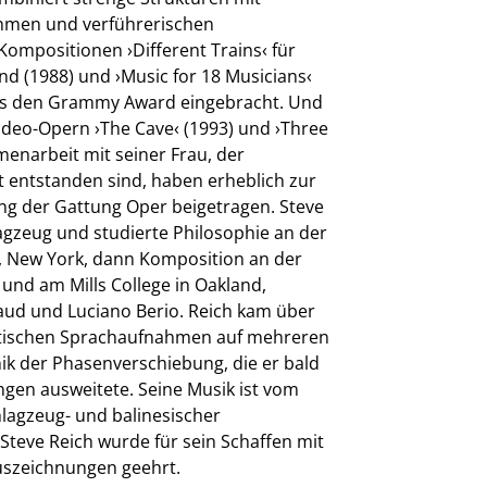
hmen und verführerischen
Kompositionen ›Different Trains‹ für
2025/26
d (1988) und ›Music for 18 Musicians‹
ils den Grammy Award eingebracht. Und
deo-Opern ›The Cave‹ (1993) und ›Three
menarbeit mit seiner Frau, der
t entstanden sind, haben erheblich zur
g der Gattung Oper beigetragen. Steve
agzeug und studierte Philosophie an der
ka, New York, dann Komposition an der
 und am Mills College in Oakland,
haud und Luciano Berio. Reich kam über
entischen Sprachaufnahmen auf mehreren
k der Phasenverschiebung, die er bald
ngen ausweitete. Seine Musik ist vom
hlagzeug- und balinesischer
teve Reich wurde für sein Schaffen mit
uszeichnungen geehrt.