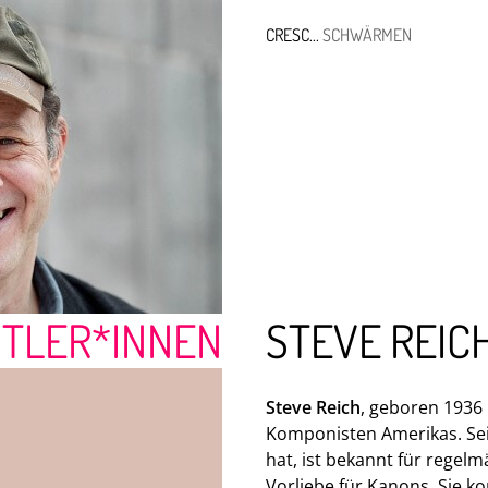
CRESC...
SCHWÄRMEN
TLER*INNEN
STEVE REIC
INUUM XXI
ENSEMBLE MODE
Steve Reich
, geboren 1936 
Komponisten Amerikas. Sein
hat, ist bekannt für regelm
Vorliebe für Kanons. Sie k