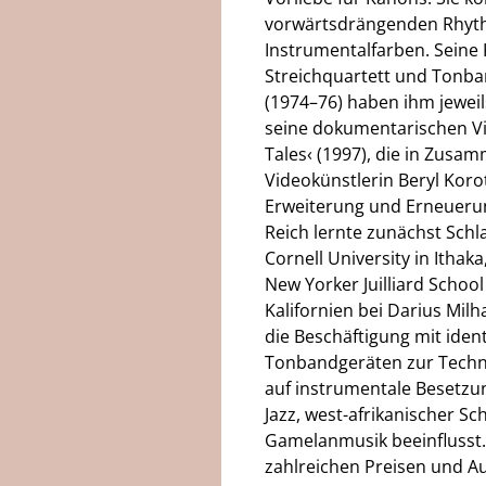
vorwärtsdrängenden Rhyt
Instrumentalfarben. Seine 
INFONIEORCHESTER
IEMA-ENSEMBLE 
Streichquartett und Tonban
(1974–76) haben ihm jewe
seine dokumentarischen Vi
Tales‹ (1997), die in Zusam
Videokünstlerin Beryl Koro
Erweiterung und Erneuerun
Reich lernte zunächst Schl
Cornell University in Itha
DHEIM VOICES
ALBERTO ARROYO
New Yorker Juilliard School
Kalifornien bei Darius Mil
die Beschäftigung mit id
Tonbandgeräten zur Techni
auf instrumentale Besetzu
Jazz, west-afrikanischer Sc
Gamelanmusik beeinflusst.S
zahlreichen Preisen und A