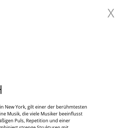
X
H
RN
in New York, gilt einer der berühmtesten
e Musik, die viele Musiker beeinflusst
äßigen Puls, Repetition und einer
ombiniert strenge Strukturen mit