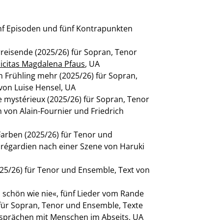
ünf Episoden und fünf Kontrapunkten
y Vocals | Chor, Brad
reisende (2025/26) für Sopran, Tenor
licitas Magdalena Pfaus
, UA
n Frühling mehr (2025/26) für Sopran,
von Luise Hensel, UA
mystérieux (2025/26) für Sopran, Tenor
 von Alain-Fournier und Friedrich
arben (2025/26) für Tenor und
Prégardien nach einer Szene von Haruki
ntinuum XXI
5/26) für Tenor und Ensemble, Text von
 schön wie nie«, fünf Lieder vom Rande
 für Sopran, Tenor und Ensemble, Texte
prächen mit Menschen im Abseits, UA