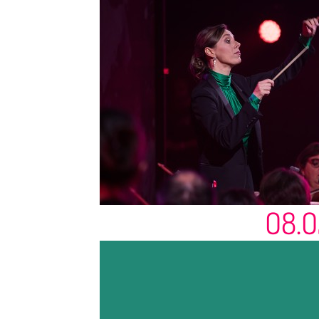
4.2. - 
INSIDE
Eine Lic
O8.O