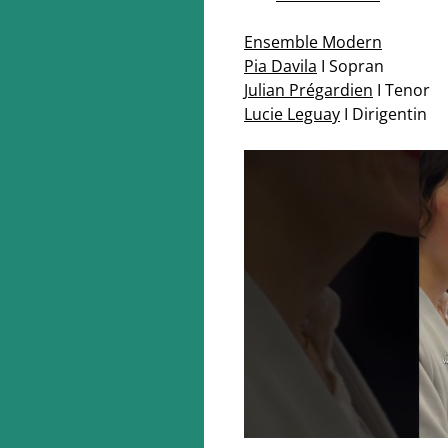
Ensemble Modern
Pia Davila
I Sopran
Julian Prégardien
I Tenor
8:OO
Lucie Leguay
I Dirigentin
SYNERGIES
e Modern, IEMA-Ensemble 2025/26, Toby
 | Dirigent, Michael Jarrell | Coach Komposition