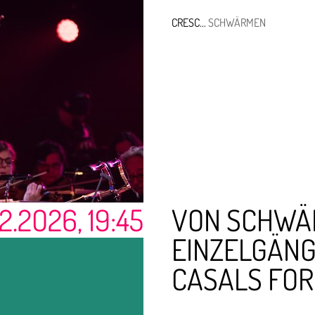
CRESC...
SCHWÄRMEN
15.2.
5.2.
2O:OO
 THE SWARM
SWARMING VOICES
ht- und Klanginstallation
hr-Bigband, Trondheim Voice
| Dirigent
2.2O26, 19:45
VON SCHWÄ
EINZELGÄNG
CASALS FO