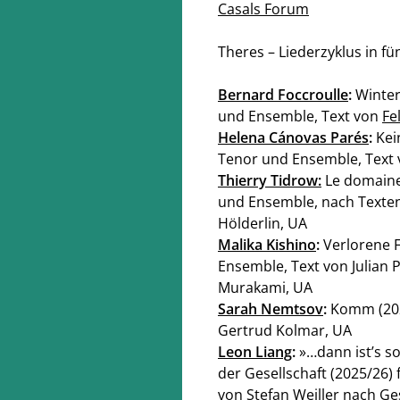
Casals Forum
:OO
7.2.
19:OO
Theres – Liederzyklus in f
ERKE
DESERT MUSIC
der des Ensemble Modern, Schüler*innen von
hr-Sinfonieorchester, Synerg
hlten Frankfurter Schulen
Lubman | Dirigent
Bernard Foccroulle
:
Winter
und Ensemble, Text von
Fe
Helena Cánovas Parés
:
Kei
Tenor und Ensemble, Text 
Thierry Tidrow:
Le domaine 
und Ensemble, nach Texten
Hölderlin, UA
Malika Kishino
:
Verlorene F
9:45
13.2.
2O:OO
Ensemble, Text von Julian 
Murakami, UA
HWÄRMEN & EINZELGÄNGERN (KONZERT
SWARM MUSIC
 FORUM)
IEMA-Ensemble 2025/26, Co
Sarah Nemtsov
:
Komm (202
 Modern, Pia Davila I Sopran, Julian Prégardien
Gertrud Kolmar, UA
 Lucie Leguay I Dirigentin
Leon Liang
:
»…dann ist’s so
der Gesellschaft (2025/26)
von
Stefan Weiller
nach Ges