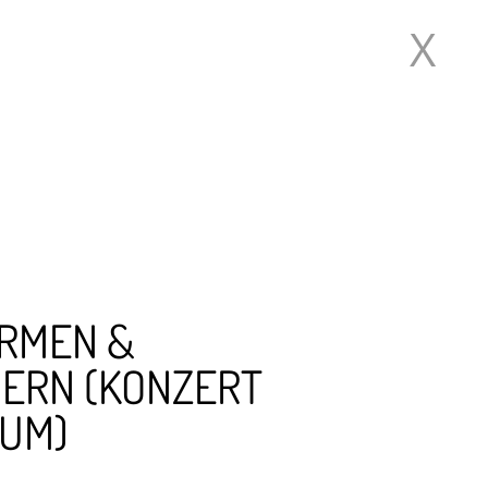
X
s | Chor, John Hollenbeck
RMEN &
ERN (KONZERT
RUM)