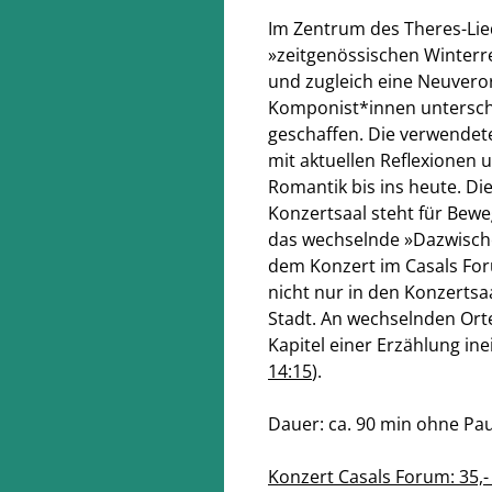
Im Zentrum des Theres-Lied
»zeitgenössischen Winterr
und zugleich eine Neuvero
Komponist*innen untersch
geschaffen. Die verwendet
mit aktuellen Reflexionen
Romantik bis ins heute. D
Konzertsaal steht für Bewe
das wechselnde »Dazwisch
dem Konzert im Casals For
nicht nur in den Konzertsaa
Stadt. An wechselnden Orte
Kapitel einer Erzählung ine
14:15
).
Dauer: ca. 90 min ohne Pa
Konzert Casals Forum: 35,- 