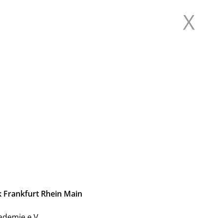
X
SCHWÄRMEN
k Frankfurt Rhein Main
ademie e.V.