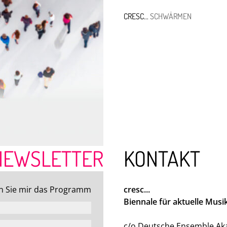
CRESC...
SCHWÄRMEN
C... BIENNALE FÜR AKTUELLE
K
CRESC... 2O26: 
NEWSLETTER
KONTAKT
n Sie mir das Programm
cresc...
Biennale für aktuelle Musi
ER
PROGRAMMHEFTE
c/o Deutsche Ensemble Ak