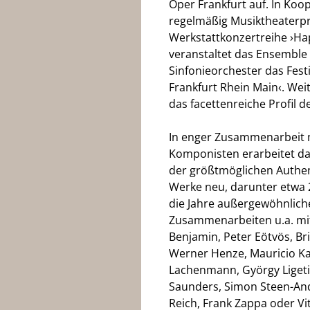
Oper Frankfurt auf. In Koo
regelmäßig Musiktheaterpr
Werkstattkonzertreihe ›Hap
veranstaltet das Ensembl
Sinfonieorchester das Festiv
Frankfurt Rhein Main‹. We
das facettenreiche Profil 
In enger Zusammenarbeit 
Komponisten erarbeitet d
der größtmöglichen Authent
Werke neu, darunter etwa 
die Jahre außergewöhnlich
Zusammenarbeiten u.a. mi
Benjamin, Peter Eötvös, B
Werner Henze, Mauricio Ka
Lachenmann, György Ligeti
Saunders, Simon Steen-And
Reich, Frank Zappa oder V