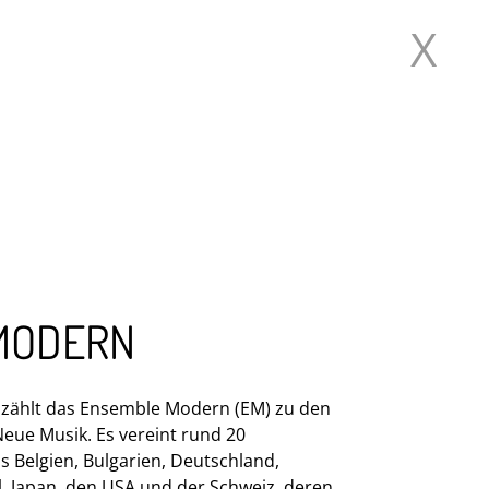
X
HESTER
MODERN
 zählt das Ensemble Modern (EM) zu den
eue Musik. Es vereint rund 20
s Belgien, Bulgarien, Deutschland,
el, Japan, den USA und der Schweiz, deren