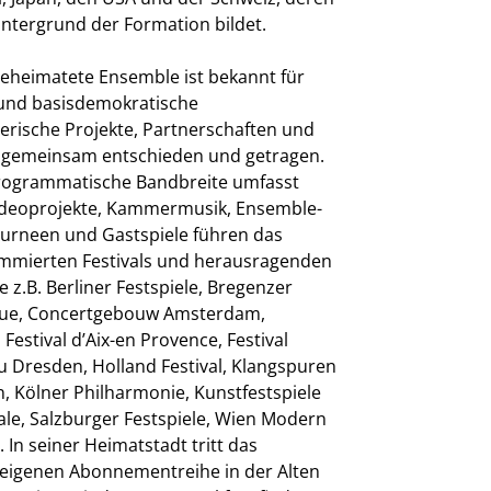
intergrund der Formation bildet.
beheimatete Ensemble ist bekannt für
- und basisdemokratische
erische Projekte, Partnerschaften und
n gemeinsam entschieden und getragen.
rogrammatische Bandbreite umfasst
Videoprojekte, Kammermusik, Ensemble-
urneen und Gastspiele führen das
mierten Festivals und herausragenden
ie z.B. Berliner Festspiele, Bregenzer
sique, Concertgebouw Amsterdam,
estival d’Aix-en Provence, Festival
u Dresden, Holland Festival, Klangspuren
, Kölner Philharmonie, Kunstfestspiele
le, Salzburger Festspiele, Wien Modern
In seiner Heimatstadt tritt das
eigenen Abonnementreihe in der Alten