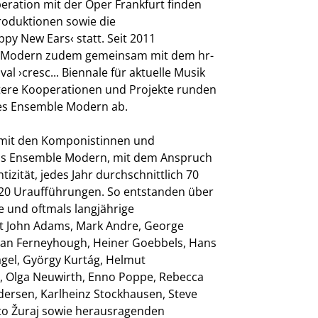
peration mit der Oper Frankfurt finden
oduktionen sowie die
py New Ears‹ statt. Seit 2011
e Modern zudem gemeinsam mit dem hr-
al ›cresc... Biennale für aktuelle Musik
itere Kooperationen und Projekte runden
des Ensemble Modern ab.
mit den Komponistinnen und
as Ensemble Modern, mit dem Anspruch
izität, jedes Jahr durchschnittlich 70
20 Uraufführungen. So entstanden über
e und oftmals langjährige
t John Adams, Mark Andre, George
rian Ferneyhough, Heiner Goebbels, Hans
gel, György Kurtág, Helmut
, Olga Neuwirth, Enno Poppe, Rebecca
ersen, Karlheinz Stockhausen, Steve
ito Žuraj sowie herausragenden