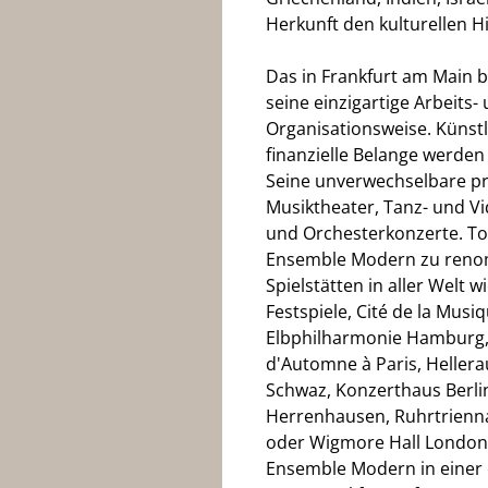
Herkunft den kulturellen H
Das in Frankfurt am Main 
seine einzigartige Arbeits
Organisationsweise. Künstl
finanzielle Belange werde
Seine unverwechselbare p
Musiktheater, Tanz- und 
und Orchesterkonzerte. To
Ensemble Modern zu renom
Spielstätten in aller Welt w
Festspiele, Cité de la Mu
Elbphilharmonie Hamburg, F
d'Automne à Paris, Hellera
Schwaz, Konzerthaus Berlin
Herrenhausen, Ruhrtrienna
oder Wigmore Hall London. 
Ensemble Modern in einer 