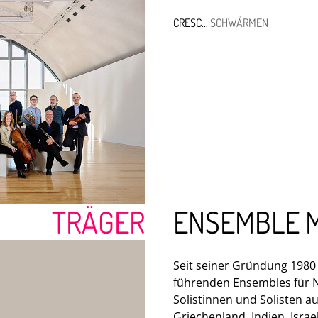
CRESC...
SCHWÄRMEN
MBLE MODERN
HR-SINFONIEORC
TRÄGER
ENSEMBLE 
Seit seiner Gründung 1980
führenden Ensembles für N
Solistinnen und Solisten au
Griechenland, Indien, Isra