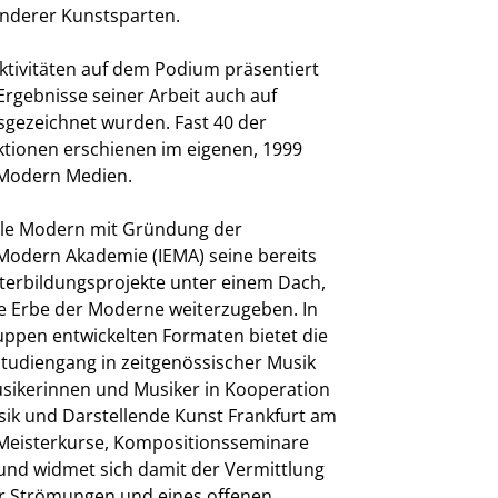
anderer Kunstsparten.
Aktivitäten auf dem Podium präsentiert
rgebnisse seiner Arbeit auch auf
usgezeichnet wurden. Fast 40 der
tionen erschienen im eigenen, 1999
e Modern Medien.
le Modern mit Gründung der
Modern Akademie (IEMA) seine bereits
erbildungsprojekte unter einem Dach,
he Erbe der Moderne weiterzugeben. In
ruppen entwickelten Formaten bietet die
studiengang in zeitgenössischer Musik
usikerinnen und Musiker in Kooperation
sik und Darstellende Kunst Frankfurt am
 Meisterkurse, Kompositionsseminare
und widmet sich damit der Vermittlung
her Strömungen und eines offenen,